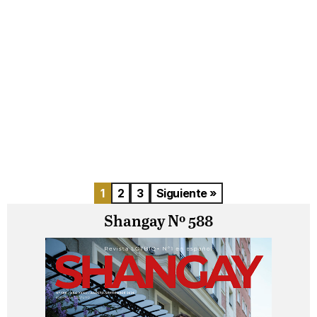
1
2
3
Siguiente »
Shangay Nº 588