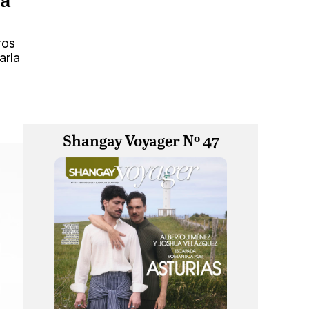
ra
ros
arla
Shangay Voyager Nº 47