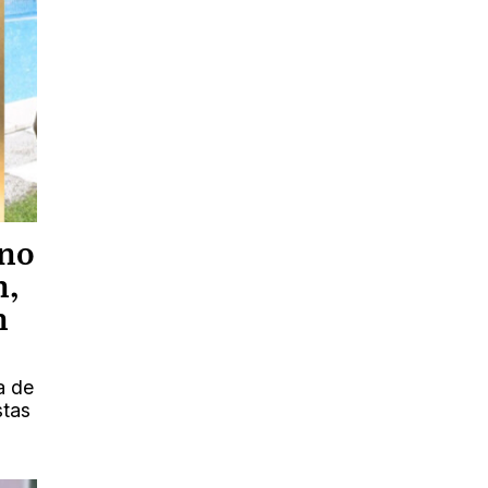
ano
n,
n
a de
stas