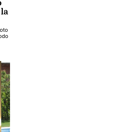
o
la
foto
todo