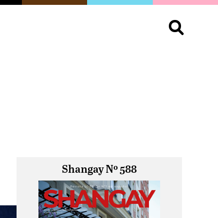
S
OPINIÓN
ORGULLO
LIVING
Buscar:
Shangay Nº 588