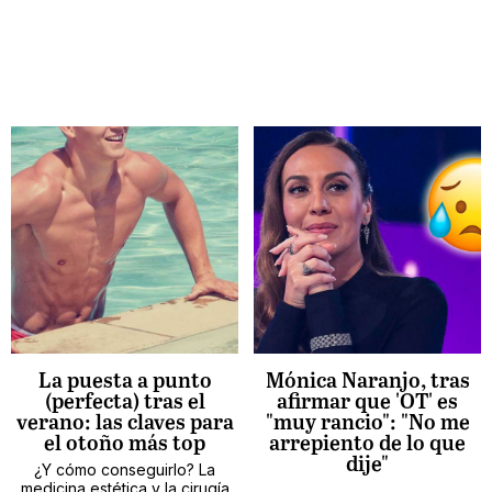
La puesta a punto
Mónica Naranjo, tras
(perfecta) tras el
afirmar que 'OT' es
verano: las claves para
"muy rancio": "No me
el otoño más top
arrepiento de lo que
dije"
¿Y cómo conseguirlo? La
medicina estética y la cirugía