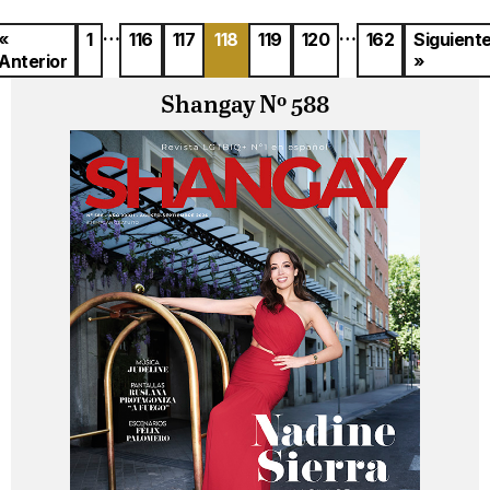
…
…
«
1
116
117
118
119
120
162
Siguient
Anterior
»
Shangay Nº 588